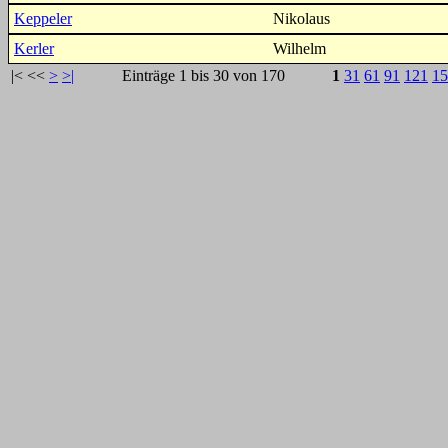
Keppeler
Nikolaus
Kerler
Wilhelm
|<
<<
>
>|
Einträge 1 bis 30 von 170
1
31
61
91
121
15