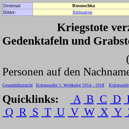
Denkmal:
Rossoschka
Bilder:
Bildgalerie
Kriegstote ve
Gedenktafeln und Grabst
(Für weitere 
Personen auf den Nachname
Gesamtübersicht
Kriegsopfer 1. Weltkrieg 1914 - 1918
Kriegsopfe
Quicklinks:
A
B
C
D
Q
R
S
T
U
V
W
X
Y