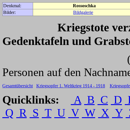
Denkmal:
Rossoschka
Bilder:
Bildgalerie
Kriegstote ve
Gedenktafeln und Grabst
(Für weitere 
Personen auf den Nachname
Gesamtübersicht
Kriegsopfer 1. Weltkrieg 1914 - 1918
Kriegsopfe
Quicklinks:
A
B
C
D
Q
R
S
T
U
V
W
X
Y