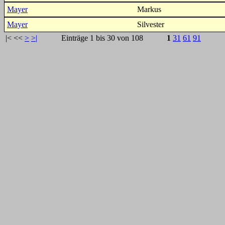
Mayer
Markus
Mayer
Silvester
|<
<<
>
>|
Einträge 1 bis 30 von 108
1
31
61
91