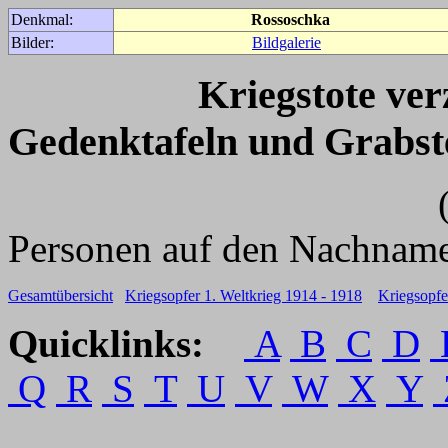
Denkmal:
Rossoschka
Bilder:
Bildgalerie
Kriegstote ve
Gedenktafeln und Grabst
(Für weitere 
Personen auf den Nachname
Gesamtübersicht
Kriegsopfer 1. Weltkrieg 1914 - 1918
Kriegsopfe
Quicklinks:
A
B
C
D
Q
R
S
T
U
V
W
X
Y