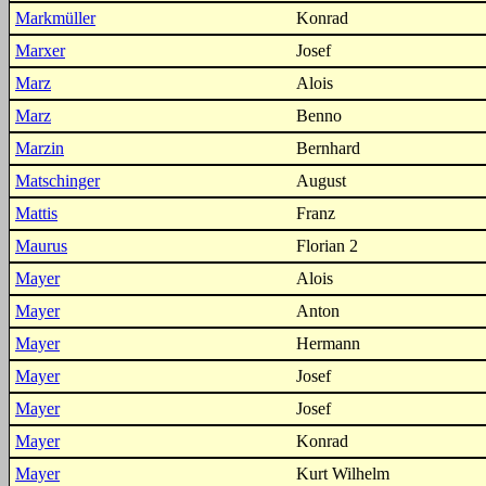
Markmüller
Konrad
Marxer
Josef
Marz
Alois
Marz
Benno
Marzin
Bernhard
Matschinger
August
Mattis
Franz
Maurus
Florian 2
Mayer
Alois
Mayer
Anton
Mayer
Hermann
Mayer
Josef
Mayer
Josef
Mayer
Konrad
Mayer
Kurt Wilhelm