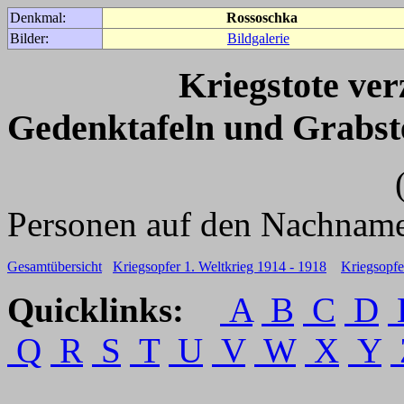
Denkmal:
Rossoschka
Bilder:
Bildgalerie
Kriegstote ve
Gedenktafeln und Grabst
(Für weitere 
Personen auf den Nachname
Gesamtübersicht
Kriegsopfer 1. Weltkrieg 1914 - 1918
Kriegsopfe
Quicklinks:
A
B
C
D
Q
R
S
T
U
V
W
X
Y