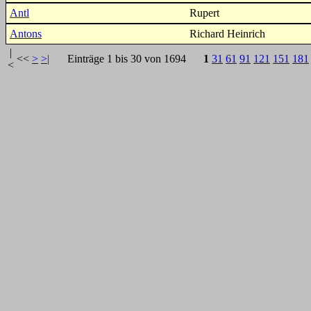
Antl
Rupert
Antons
Richard Heinrich
|
<<
>
>|
Einträge 1 bis 30 von 1694
1
31
61
91
121
151
181
<