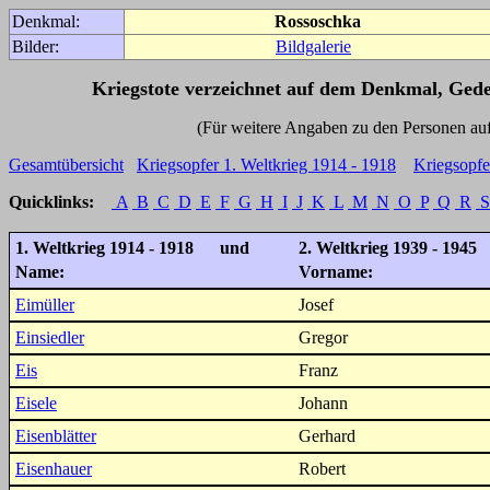
Denkmal:
Rossoschka
Bilder:
Bildgalerie
Kriegstote verzeichnet auf dem Denkmal, Ged
(Für weitere Angaben zu den Personen auf den 
Gesamtübersicht
Kriegsopfer 1. Weltkrieg 1914 - 1918
Kriegsopfe
Quicklinks:
A
B
C
D
E
F
G
H
I
J
K
L
M
N
O
P
Q
R
S
1. Weltkrieg 1914 - 1918 und
2. Weltkrieg 1939 - 1945
Name:
Vorname:
Eimüller
Josef
Einsiedler
Gregor
Eis
Franz
Eisele
Johann
Eisenblätter
Gerhard
Eisenhauer
Robert