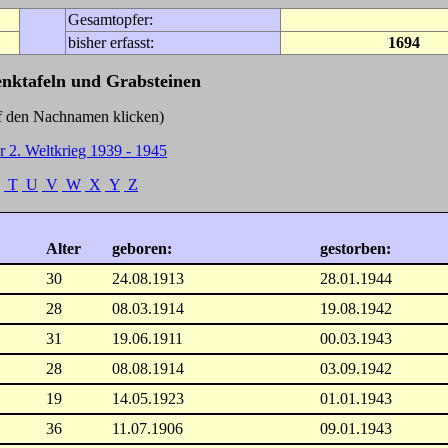
Gesamtopfer:
bisher erfasst:
1694
enktafeln und Grabsteinen
Nachnamen klicken)
r 2. Weltkrieg 1939 - 1945
T
U
V
W
X
Y
Z
Alter
geboren:
gestorben:
30
24.08.1913
28.01.1944
28
08.03.1914
19.08.1942
31
19.06.1911
00.03.1943
28
08.08.1914
03.09.1942
19
14.05.1923
01.01.1943
36
11.07.1906
09.01.1943