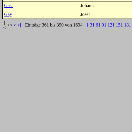
Gast
Johann
Gay
Josef
|
<<
>
>|
Einträge 361 bis 390 von 1694
1
31
61
91
121
151
181
<