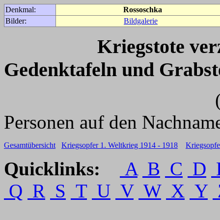
Denkmal:
Rossoschka
Bilder:
Bildgalerie
Kriegstote ve
Gedenktafeln und Grabst
(Für weitere 
Personen auf den Nachname
Gesamtübersicht
Kriegsopfer 1. Weltkrieg 1914 - 1918
Kriegsopfe
Quicklinks:
A
B
C
D
Q
R
S
T
U
V
W
X
Y