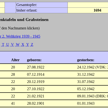
Gesamtopfer:
bisher erfasst:
1694
enktafeln und Grabsteinen
Nachnamen klicken)
r 2. Weltkrieg 1939 - 1945
T
U
V
W
X
Y
Z
Alter
geboren:
gestorben:
20
27.08.1922
24.12.1942 (VDK: 
28
07.12.1914
31.12.1942
22
20.12.1919
31.07.1942
20
27.10.1922
05.12.1942
22
21.02.1921
09.01.1943 (DRK: 
41
28.02.1901
01.01.1943