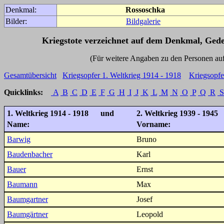
Denkmal:
Rossoschka
Bilder:
Bildgalerie
Kriegstote verzeichnet auf dem Denkmal, Ged
(Für weitere Angaben zu den Personen auf den 
Gesamtübersicht
Kriegsopfer 1. Weltkrieg 1914 - 1918
Kriegsopfe
Quicklinks:
A
B
C
D
E
F
G
H
I
J
K
L
M
N
O
P
Q
R
S
1. Weltkrieg 1914 - 1918 und
2. Weltkrieg 1939 - 1945
Name:
Vorname:
Barwig
Bruno
Baudenbacher
Karl
Bauer
Ernst
Baumann
Max
Baumgartner
Josef
Baumgärtner
Leopold