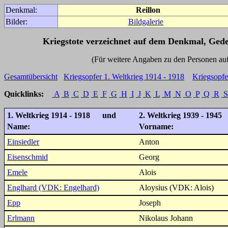
Denkmal:
Reillon
Bilder:
Bildgalerie
Kriegstote verzeichnet auf dem Denkmal, Ged
(Für weitere Angaben zu den Personen auf den 
Gesamtübersicht
Kriegsopfer 1. Weltkrieg 1914 - 1918
Kriegsopfe
Quicklinks:
A
B
C
D
E
F
G
H
I
J
K
L
M
N
O
P
Q
R
S
1. Weltkrieg 1914 - 1918 und
2. Weltkrieg 1939 - 1945
Name:
Vorname:
Einsiedler
Anton
Eisenschmid
Georg
Emele
Alois
Englhard (VDK: Engelhard)
Aloysius (VDK: Alois)
Epp
Joseph
Erlmann
Nikolaus Johann