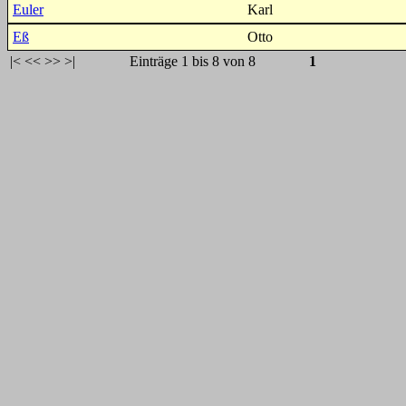
Euler
Karl
Eß
Otto
|<
<<
>>
>|
Einträge 1 bis 8 von 8
1