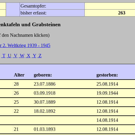
Gesamtopfer:
bisher erfasst:
263
enktafeln und Grabsteinen
Nachnamen klicken)
r 2. Weltkrieg 1939 - 1945
T
U
V
W
X
Y
Z
Alter
geboren:
gestorben:
28
23.07.1886
25.08.1914
26
03.09.1918
19.09.1944
25
30.07.1889
12.08.1914
22
18.02.1892
12.08.1914
14.08.1914
21
01.03.1893
12.08.1914