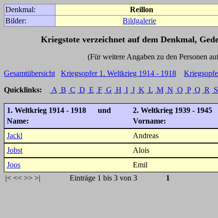
Denkmal:
Reillon
Bilder:
Bildgalerie
Kriegstote verzeichnet auf dem Denkmal, Ged
(Für weitere Angaben zu den Personen auf den 
Gesamtübersicht
Kriegsopfer 1. Weltkrieg 1914 - 1918
Kriegsopfe
Quicklinks:
A
B
C
D
E
F
G
H
I
J
K
L
M
N
O
P
Q
R
S
1. Weltkrieg 1914 - 1918 und
2. Weltkrieg 1939 - 1945
Name:
Vorname:
Jackl
Andreas
Jobst
Alois
Joos
Emil
|<
<<
>>
>|
Einträge 1 bis 3 von 3
1