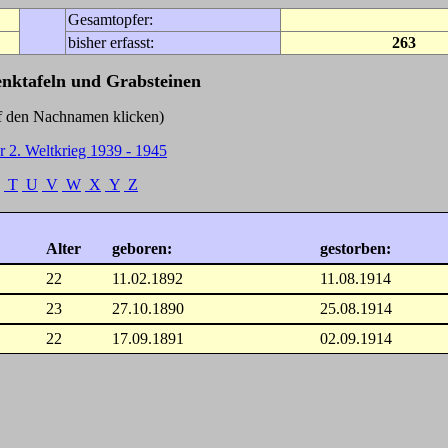
Gesamtopfer:
bisher erfasst:
263
enktafeln und Grabsteinen
Nachnamen klicken)
r 2. Weltkrieg 1939 - 1945
T
U
V
W
X
Y
Z
Alter
geboren:
gestorben:
22
11.02.1892
11.08.1914
23
27.10.1890
25.08.1914
22
17.09.1891
02.09.1914