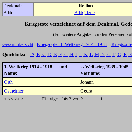
Denkmal:
Reillon
Bilder:
Bildgalerie
Kriegstote verzeichnet auf dem Denkmal, Ged
(Für weitere Angaben zu den Personen auf den 
Gesamtübersicht
Kriegsopfer 1. Weltkrieg 1914 - 1918
Kriegsopfe
Quicklinks:
A
B
C
D
E
F
G
H
I
J
K
L
M
N
O
P
Q
R
S
1. Weltkrieg 1914 - 1918 und
2. Weltkrieg 1939 - 1945
Name:
Vorname:
Orth
Johann
Ostheimer
Georg
|<
<<
>>
>|
Einträge 1 bis 2 von 2
1