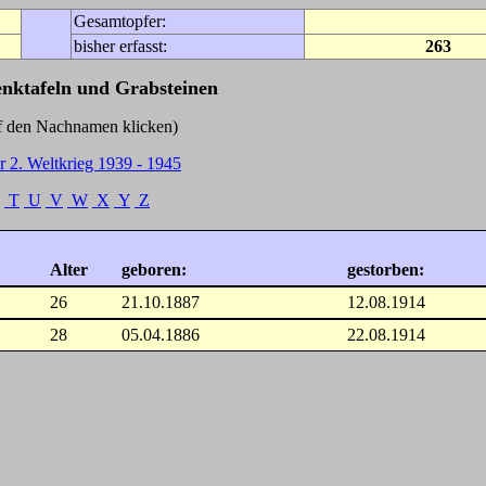
Gesamtopfer:
bisher erfasst:
263
enktafeln und Grabsteinen
Nachnamen klicken)
r 2. Weltkrieg 1939 - 1945
T
U
V
W
X
Y
Z
Alter
geboren:
gestorben:
26
21.10.1887
12.08.1914
28
05.04.1886
22.08.1914