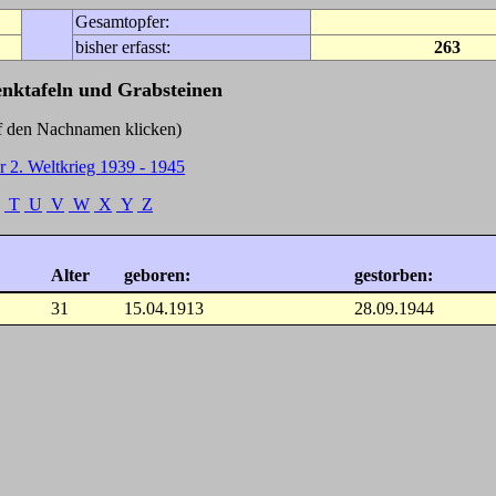
Gesamtopfer:
bisher erfasst:
263
enktafeln und Grabsteinen
Nachnamen klicken)
r 2. Weltkrieg 1939 - 1945
T
U
V
W
X
Y
Z
Alter
geboren:
gestorben:
31
15.04.1913
28.09.1944