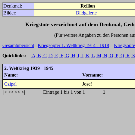
Denkmal:
Reillon
Bilder:
Bildgalerie
Kriegstote verzeichnet auf dem Denkmal, Ged
(Für weitere Angaben zu den Personen auf den 
Gesamtübersicht
Kriegsopfer 1. Weltkrieg 1914 - 1918
Kriegsopfe
Quicklinks:
A
B
C
D
E
F
G
H
I
J
K
L
M
N
O
P
Q
R
S
2. Weltkrieg 1939 - 1945
Name:
Vorname:
Czipal
Josef
|<
<<
>>
>|
Einträge 1 bis 1 von 1
1