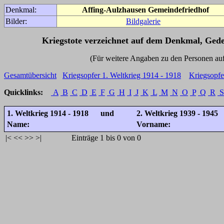
Denkmal:
Affing-Aulzhausen Gemeindefriedhof
Bilder:
Bildgalerie
Kriegstote verzeichnet auf dem Denkmal, Ged
(Für weitere Angaben zu den Personen auf den 
Gesamtübersicht
Kriegsopfer 1. Weltkrieg 1914 - 1918
Kriegsopfe
Quicklinks:
A
B
C
D
E
F
G
H
I
J
K
L
M
N
O
P
Q
R
S
1. Weltkrieg 1914 - 1918 und
2. Weltkrieg 1939 - 1945
Name:
Vorname:
|<
<<
>>
>|
Einträge 1 bis 0 von 0