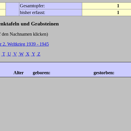
Gesamtopfer:
1
bisher erfasst:
1
enktafeln und Grabsteinen
Nachnamen klicken)
r 2. Weltkrieg 1939 - 1945
T
U
V
W
X
Y
Z
Alter
geboren:
gestorben: