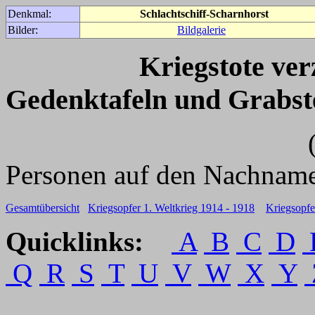
Denkmal:
Schlachtschiff-Scharnhorst
Bilder:
Bildgalerie
Kriegstote ve
Gedenktafeln und Grabst
(Für weitere 
Personen auf den Nachname
Gesamtübersicht
Kriegsopfer 1. Weltkrieg 1914 - 1918
Kriegsopfe
Quicklinks:
A
B
C
D
Q
R
S
T
U
V
W
X
Y