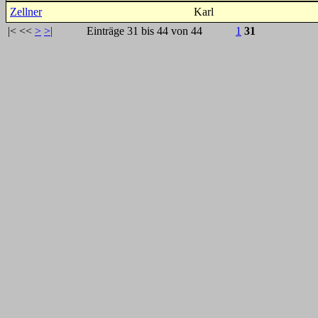
Zellner
Karl
|<
<<
>
>|
Einträge 31 bis 44 von 44
1
31