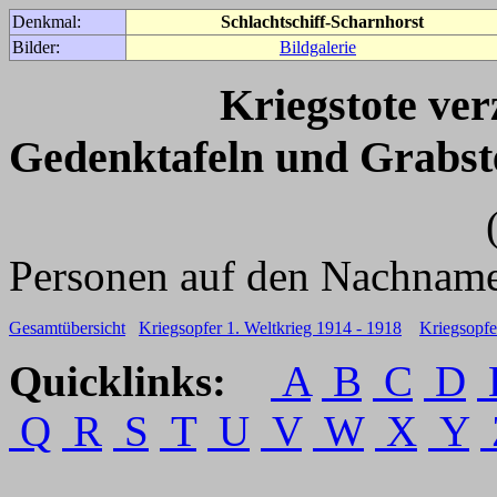
Denkmal:
Schlachtschiff-Scharnhorst
Bilder:
Bildgalerie
Kriegstote ve
Gedenktafeln und Grabst
(Für weitere 
Personen auf den Nachname
Gesamtübersicht
Kriegsopfer 1. Weltkrieg 1914 - 1918
Kriegsopfe
Quicklinks:
A
B
C
D
Q
R
S
T
U
V
W
X
Y