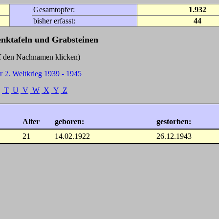
Gesamtopfer:
1.932
bisher erfasst:
44
enktafeln und Grabsteinen
Nachnamen klicken)
r 2. Weltkrieg 1939 - 1945
T
U
V
W
X
Y
Z
Alter
geboren:
gestorben:
21
14.02.1922
26.12.1943