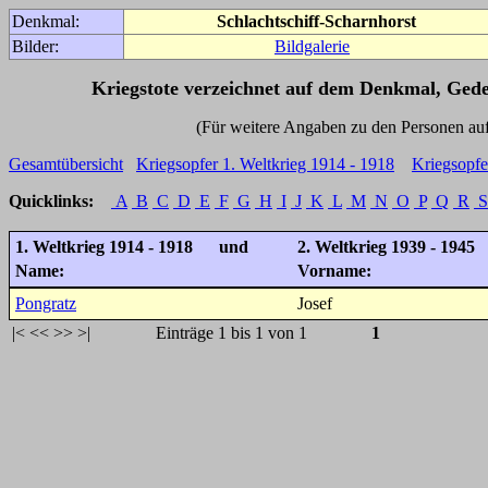
Denkmal:
Schlachtschiff-Scharnhorst
Bilder:
Bildgalerie
Kriegstote verzeichnet auf dem Denkmal, Ged
(Für weitere Angaben zu den Personen auf den 
Gesamtübersicht
Kriegsopfer 1. Weltkrieg 1914 - 1918
Kriegsopfe
Quicklinks:
A
B
C
D
E
F
G
H
I
J
K
L
M
N
O
P
Q
R
S
1. Weltkrieg 1914 - 1918 und
2. Weltkrieg 1939 - 1945
Name:
Vorname:
Pongratz
Josef
|<
<<
>>
>|
Einträge 1 bis 1 von 1
1