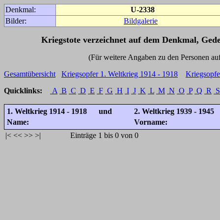
Denkmal:
U-2338
Bilder:
Bildgalerie
Kriegstote verzeichnet auf dem Denkmal, Ged
(Für weitere Angaben zu den Personen auf den 
Gesamtübersicht
Kriegsopfer 1. Weltkrieg 1914 - 1918
Kriegsopfe
Quicklinks:
A
B
C
D
E
F
G
H
I
J
K
L
M
N
O
P
Q
R
S
1. Weltkrieg 1914 - 1918 und
2. Weltkrieg 1939 - 1945
Name:
Vorname:
|<
<<
>>
>|
Einträge 1 bis 0 von 0