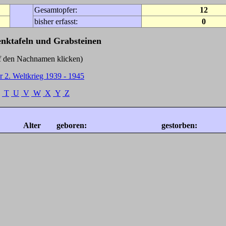
Gesamtopfer:
12
bisher erfasst:
0
enktafeln und Grabsteinen
Nachnamen klicken)
r 2. Weltkrieg 1939 - 1945
T
U
V
W
X
Y
Z
Alter
geboren:
gestorben: