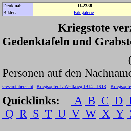
Denkmal:
U-2338
Bilder:
Bildgalerie
Kriegstote ve
Gedenktafeln und Grabst
(Für weitere 
Personen auf den Nachname
Gesamtübersicht
Kriegsopfer 1. Weltkrieg 1914 - 1918
Kriegsopfe
Quicklinks:
A
B
C
D
Q
R
S
T
U
V
W
X
Y