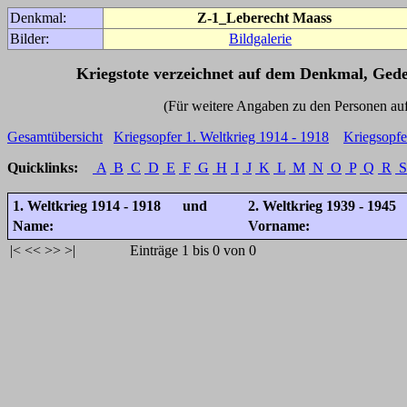
Denkmal:
Z-1_Leberecht Maass
Bilder:
Bildgalerie
Kriegstote verzeichnet auf dem Denkmal, Ged
(Für weitere Angaben zu den Personen auf den 
Gesamtübersicht
Kriegsopfer 1. Weltkrieg 1914 - 1918
Kriegsopfe
Quicklinks:
A
B
C
D
E
F
G
H
I
J
K
L
M
N
O
P
Q
R
S
1. Weltkrieg 1914 - 1918 und
2. Weltkrieg 1939 - 1945
Name:
Vorname:
|<
<<
>>
>|
Einträge 1 bis 0 von 0