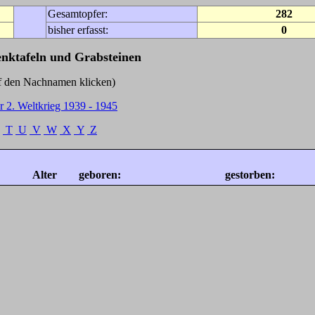
Gesamtopfer:
282
bisher erfasst:
0
enktafeln und Grabsteinen
Nachnamen klicken)
r 2. Weltkrieg 1939 - 1945
T
U
V
W
X
Y
Z
Alter
geboren:
gestorben: