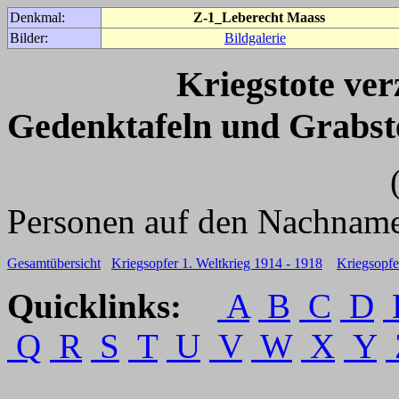
Denkmal:
Z-1_Leberecht Maass
Bilder:
Bildgalerie
Kriegstote ve
Gedenktafeln und Grabst
(Für weitere 
Personen auf den Nachname
Gesamtübersicht
Kriegsopfer 1. Weltkrieg 1914 - 1918
Kriegsopfe
Quicklinks:
A
B
C
D
Q
R
S
T
U
V
W
X
Y