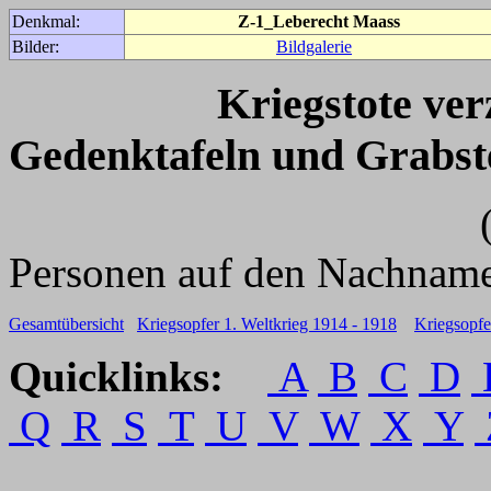
Denkmal:
Z-1_Leberecht Maass
Bilder:
Bildgalerie
Kriegstote ve
Gedenktafeln und Grabst
(Für weitere 
Personen auf den Nachname
Gesamtübersicht
Kriegsopfer 1. Weltkrieg 1914 - 1918
Kriegsopfe
Quicklinks:
A
B
C
D
Q
R
S
T
U
V
W
X
Y