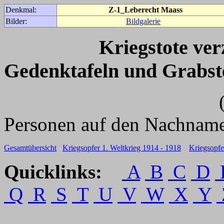
Denkmal:
Z-1_Leberecht Maass
Bilder:
Bildgalerie
Kriegstote ve
Gedenktafeln und Grabst
(Für weitere 
Personen auf den Nachname
Gesamtübersicht
Kriegsopfer 1. Weltkrieg 1914 - 1918
Kriegsopfe
Quicklinks:
A
B
C
D
Q
R
S
T
U
V
W
X
Y