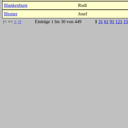
Blankenburg
Rudi
Blomer
Josef
|<
<<
>
>|
Einträge 1 bis 30 von 449
1
31
61
91
121
15