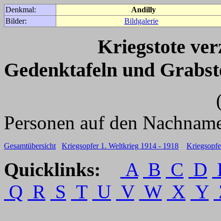
Denkmal:
Andilly
Bilder:
Bildgalerie
Kriegstote ve
Gedenktafeln und Grabst
(Für weitere 
Personen auf den Nachname
Gesamtübersicht
Kriegsopfer 1. Weltkrieg 1914 - 1918
Kriegsopfe
Quicklinks:
A
B
C
D
Q
R
S
T
U
V
W
X
Y