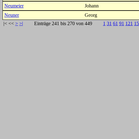
Neumeier
Johann
Neuner
Georg
|<
<<
>
>|
Einträge 241 bis 270 von 449
1
31
61
91
121
15