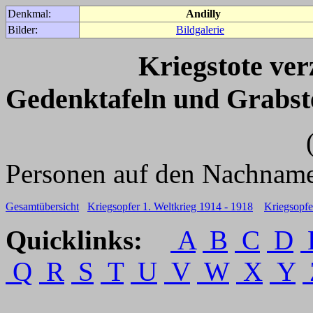
Denkmal:
Andilly
Bilder:
Bildgalerie
Kriegstote ve
Gedenktafeln und Grabst
(Für weitere 
Personen auf den Nachname
Gesamtübersicht
Kriegsopfer 1. Weltkrieg 1914 - 1918
Kriegsopfe
Quicklinks:
A
B
C
D
Q
R
S
T
U
V
W
X
Y