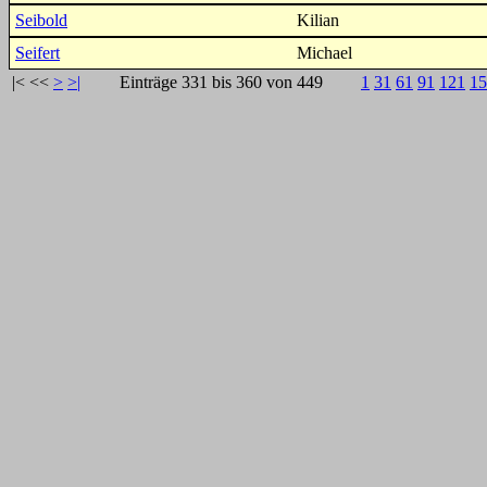
Seibold
Kilian
Seifert
Michael
|<
<<
>
>|
Einträge 331 bis 360 von 449
1
31
61
91
121
15