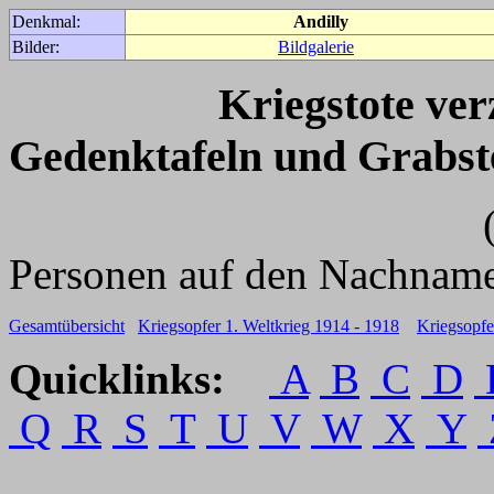
Denkmal:
Andilly
Bilder:
Bildgalerie
Kriegstote ve
Gedenktafeln und Grabst
(Für weitere 
Personen auf den Nachname
Gesamtübersicht
Kriegsopfer 1. Weltkrieg 1914 - 1918
Kriegsopfe
Quicklinks:
A
B
C
D
Q
R
S
T
U
V
W
X
Y