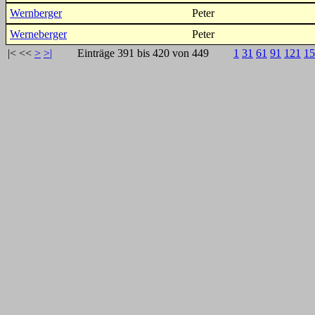
Wernberger
Peter
Werneberger
Peter
|<
<<
>
>|
Einträge 391 bis 420 von 449
1
31
61
91
121
15