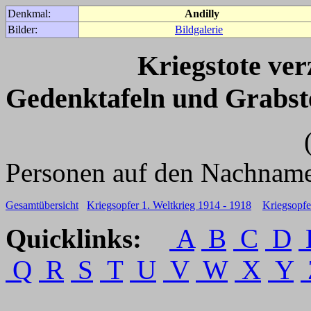
Denkmal:
Andilly
Bilder:
Bildgalerie
Kriegstote ve
Gedenktafeln und Grabst
(Für weitere 
Personen auf den Nachname
Gesamtübersicht
Kriegsopfer 1. Weltkrieg 1914 - 1918
Kriegsopfe
Quicklinks:
A
B
C
D
Q
R
S
T
U
V
W
X
Y