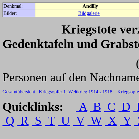
Denkmal:
Andilly
Bilder:
Bildgalerie
Kriegstote ve
Gedenktafeln und Grabst
(Für weitere 
Personen auf den Nachname
Gesamtübersicht
Kriegsopfer 1. Weltkrieg 1914 - 1918
Kriegsopfe
Quicklinks:
A
B
C
D
Q
R
S
T
U
V
W
X
Y