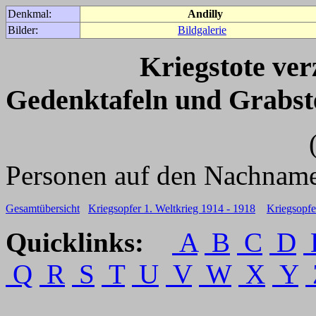
Denkmal:
Andilly
Bilder:
Bildgalerie
Kriegstote ve
Gedenktafeln und Grabst
(Für weitere 
Personen auf den Nachname
Gesamtübersicht
Kriegsopfer 1. Weltkrieg 1914 - 1918
Kriegsopfe
Quicklinks:
A
B
C
D
Q
R
S
T
U
V
W
X
Y