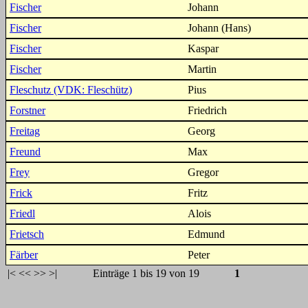
Fischer
Johann
Fischer
Johann (Hans)
Fischer
Kaspar
Fischer
Martin
Fleschutz (VDK: Fleschütz)
Pius
Forstner
Friedrich
Freitag
Georg
Freund
Max
Frey
Gregor
Frick
Fritz
Friedl
Alois
Frietsch
Edmund
Färber
Peter
|<
<<
>>
>|
Einträge 1 bis 19 von 19
1