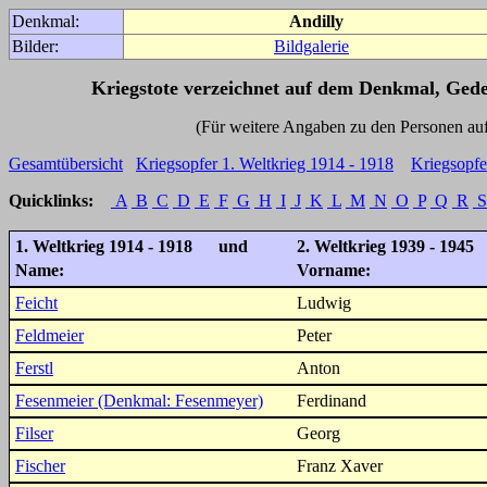
Denkmal:
Andilly
Bilder:
Bildgalerie
Kriegstote verzeichnet auf dem Denkmal, Ged
(Für weitere Angaben zu den Personen auf den 
Gesamtübersicht
Kriegsopfer 1. Weltkrieg 1914 - 1918
Kriegsopfe
Quicklinks:
A
B
C
D
E
F
G
H
I
J
K
L
M
N
O
P
Q
R
S
1. Weltkrieg 1914 - 1918 und
2. Weltkrieg 1939 - 1945
Name:
Vorname:
Feicht
Ludwig
Feldmeier
Peter
Ferstl
Anton
Fesenmeier (Denkmal: Fesenmeyer)
Ferdinand
Filser
Georg
Fischer
Franz Xaver