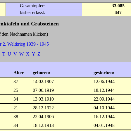
Gesamtopfer:
33.085
bisher erfasst:
447
enktafeln und Grabsteinen
Nachnamen klicken)
r 2. Weltkrieg 1939 - 1945
T
U
V
W
X
Y
Z
Alter
geboren:
gestorben:
37
14.02.1907
12.06.1944
25
07.06.1919
18.12.1944
34
13.03.1910
22.09.1944
21
28.12.1922
04.10.1944
38
22.04.1906
16.12.1944
34
18.12.1913
04.01.1948