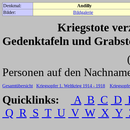
Denkmal:
Andilly
Bilder:
Bildgalerie
Kriegstote ve
Gedenktafeln und Grabst
(Für weitere 
Personen auf den Nachname
Gesamtübersicht
Kriegsopfer 1. Weltkrieg 1914 - 1918
Kriegsopfe
Quicklinks:
A
B
C
D
Q
R
S
T
U
V
W
X
Y