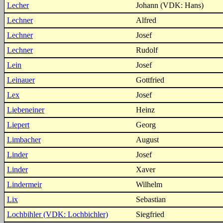
Lecher
Johann (VDK: Hans)
Lechner
Alfred
Lechner
Josef
Lechner
Rudolf
Lein
Josef
Leinauer
Gottfried
Lex
Josef
Liebeneiner
Heinz
Liepert
Georg
Limbacher
August
Linder
Josef
Linder
Xaver
Lindermeir
Wilhelm
Lix
Sebastian
Lochbihler (VDK: Lochbichler)
Siegfried