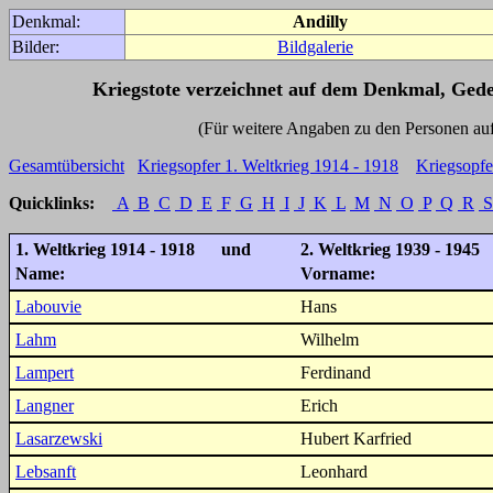
Denkmal:
Andilly
Bilder:
Bildgalerie
Kriegstote verzeichnet auf dem Denkmal, Ged
(Für weitere Angaben zu den Personen auf den 
Gesamtübersicht
Kriegsopfer 1. Weltkrieg 1914 - 1918
Kriegsopfe
Quicklinks:
A
B
C
D
E
F
G
H
I
J
K
L
M
N
O
P
Q
R
S
1. Weltkrieg 1914 - 1918 und
2. Weltkrieg 1939 - 1945
Name:
Vorname:
Labouvie
Hans
Lahm
Wilhelm
Lampert
Ferdinand
Langner
Erich
Lasarzewski
Hubert Karfried
Lebsanft
Leonhard