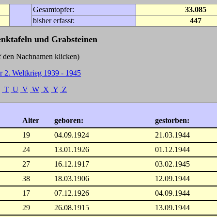
Gesamtopfer:
33.085
bisher erfasst:
447
enktafeln und Grabsteinen
Nachnamen klicken)
r 2. Weltkrieg 1939 - 1945
T
U
V
W
X
Y
Z
Alter
geboren:
gestorben:
19
04.09.1924
21.03.1944
24
13.01.1926
01.12.1944
27
16.12.1917
03.02.1945
38
18.03.1906
12.09.1944
17
07.12.1926
04.09.1944
29
26.08.1915
13.09.1944