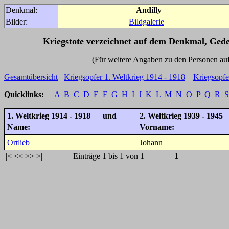
Denkmal:
Andilly
Bilder:
Bildgalerie
Kriegstote verzeichnet auf dem Denkmal, Ged
(Für weitere Angaben zu den Personen auf den 
Gesamtübersicht
Kriegsopfer 1. Weltkrieg 1914 - 1918
Kriegsopfe
Quicklinks:
A
B
C
D
E
F
G
H
I
J
K
L
M
N
O
P
Q
R
S
1. Weltkrieg 1914 - 1918 und
2. Weltkrieg 1939 - 1945
Name:
Vorname:
Ortlieb
Johann
|<
<<
>>
>|
Einträge 1 bis 1 von 1
1