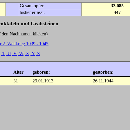
Gesamtopfer:
33.085
bisher erfasst:
447
enktafeln und Grabsteinen
Nachnamen klicken)
r 2. Weltkrieg 1939 - 1945
T
U
V
W
X
Y
Z
Alter
geboren:
gestorben:
31
29.01.1913
26.11.1944