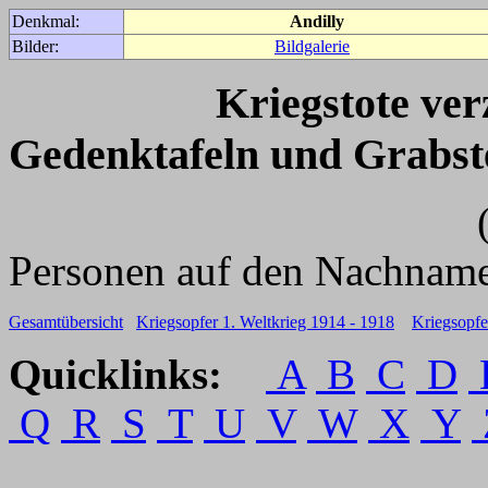
Denkmal:
Andilly
Bilder:
Bildgalerie
Kriegstote ve
Gedenktafeln und Grabst
(Für weitere 
Personen auf den Nachname
Gesamtübersicht
Kriegsopfer 1. Weltkrieg 1914 - 1918
Kriegsopfe
Quicklinks:
A
B
C
D
Q
R
S
T
U
V
W
X
Y