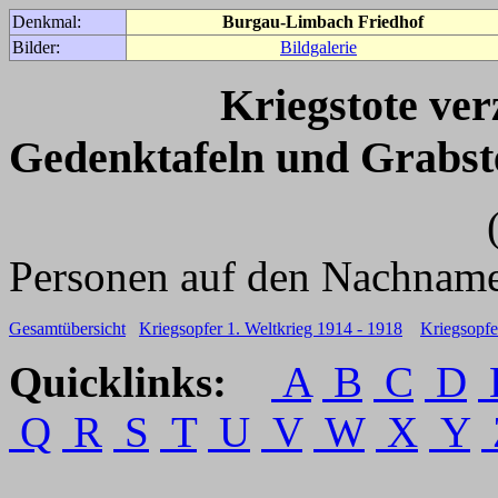
Denkmal:
Burgau-Limbach Friedhof
Bilder:
Bildgalerie
Kriegstote ve
Gedenktafeln und Grabst
(Für weitere 
Personen auf den Nachname
Gesamtübersicht
Kriegsopfer 1. Weltkrieg 1914 - 1918
Kriegsopfe
Quicklinks:
A
B
C
D
Q
R
S
T
U
V
W
X
Y