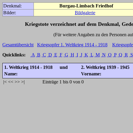
Denkmal:
Burgau-Limbach Friedhof
Bilder:
Bildgalerie
Kriegstote verzeichnet auf dem Denkmal, Ged
(Für weitere Angaben zu den Personen auf den 
Gesamtübersicht
Kriegsopfer 1. Weltkrieg 1914 - 1918
Kriegsopfe
Quicklinks:
A
B
C
D
E
F
G
H
I
J
K
L
M
N
O
P
Q
R
S
1. Weltkrieg 1914 - 1918 und
2. Weltkrieg 1939 - 1945
Name:
Vorname:
|<
<<
>>
>|
Einträge 1 bis 0 von 0