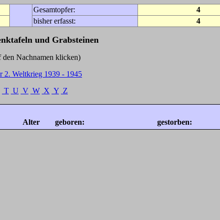
Gesamtopfer:
4
bisher erfasst:
4
enktafeln und Grabsteinen
Nachnamen klicken)
r 2. Weltkrieg 1939 - 1945
T
U
V
W
X
Y
Z
Alter
geboren:
gestorben: