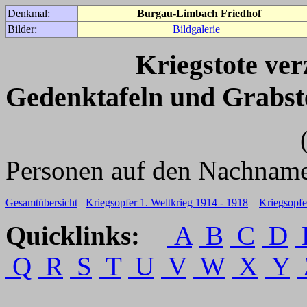
Denkmal:
Burgau-Limbach Friedhof
Bilder:
Bildgalerie
Kriegstote ve
Gedenktafeln und Grabst
(Für weitere 
Personen auf den Nachname
Gesamtübersicht
Kriegsopfer 1. Weltkrieg 1914 - 1918
Kriegsopfe
Quicklinks:
A
B
C
D
Q
R
S
T
U
V
W
X
Y