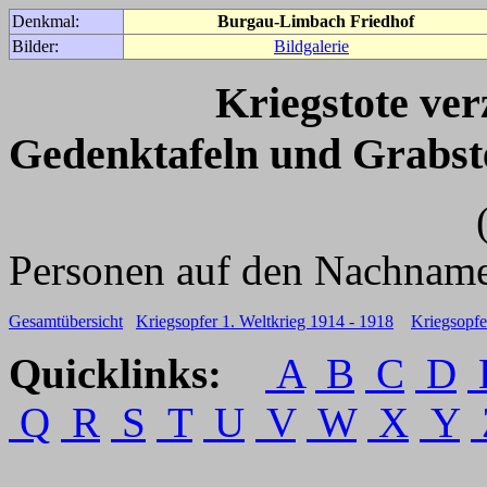
Denkmal:
Burgau-Limbach Friedhof
Bilder:
Bildgalerie
Kriegstote ve
Gedenktafeln und Grabst
(Für weitere 
Personen auf den Nachname
Gesamtübersicht
Kriegsopfer 1. Weltkrieg 1914 - 1918
Kriegsopfe
Quicklinks:
A
B
C
D
Q
R
S
T
U
V
W
X
Y