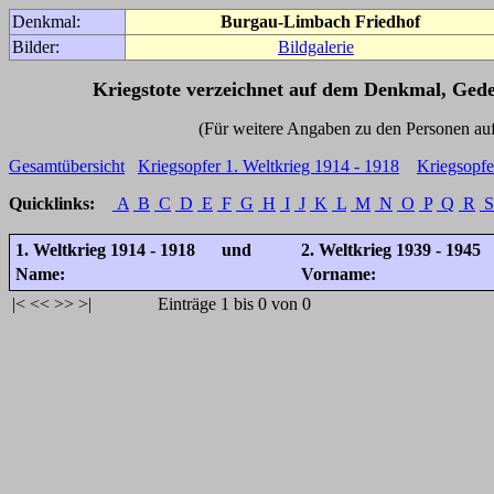
Denkmal:
Burgau-Limbach Friedhof
Bilder:
Bildgalerie
Kriegstote verzeichnet auf dem Denkmal, Ged
(Für weitere Angaben zu den Personen auf den 
Gesamtübersicht
Kriegsopfer 1. Weltkrieg 1914 - 1918
Kriegsopfe
Quicklinks:
A
B
C
D
E
F
G
H
I
J
K
L
M
N
O
P
Q
R
S
1. Weltkrieg 1914 - 1918 und
2. Weltkrieg 1939 - 1945
Name:
Vorname:
|<
<<
>>
>|
Einträge 1 bis 0 von 0