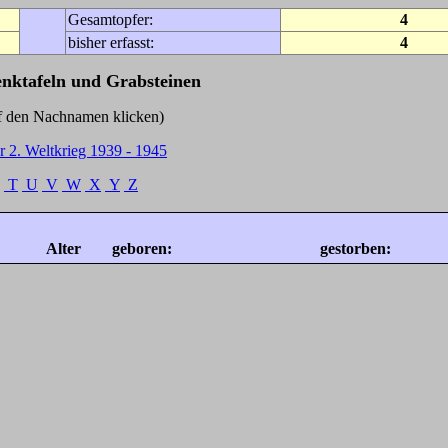
Gesamtopfer:
4
bisher erfasst:
4
enktafeln und Grabsteinen
Nachnamen klicken)
r 2. Weltkrieg 1939 - 1945
T
U
V
W
X
Y
Z
Alter
geboren:
gestorben: