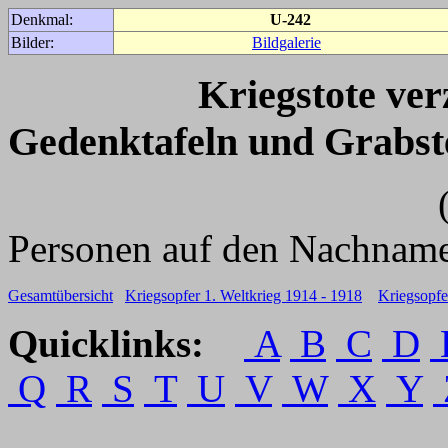
Denkmal:
U-242
Bilder:
Bildgalerie
Kriegstote ve
Gedenktafeln und Grabst
(Für weitere 
Personen auf den Nachname
Gesamtübersicht
Kriegsopfer 1. Weltkrieg 1914 - 1918
Kriegsopfe
Quicklinks:
A
B
C
D
Q
R
S
T
U
V
W
X
Y