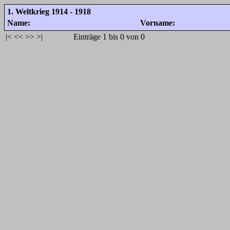
1. Weltkrieg 1914 - 1918
Name:
Vorname:
|<
<<
>>
>|
Einträge 1 bis 0 von 0