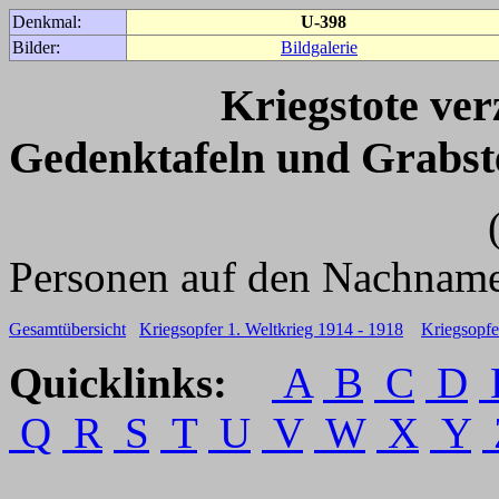
Denkmal:
U-398
Bilder:
Bildgalerie
Kriegstote ve
Gedenktafeln und Grabst
(Für weitere 
Personen auf den Nachname
Gesamtübersicht
Kriegsopfer 1. Weltkrieg 1914 - 1918
Kriegsopfe
Quicklinks:
A
B
C
D
Q
R
S
T
U
V
W
X
Y