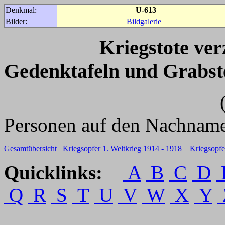
Denkmal:
U-613
Bilder:
Bildgalerie
Kriegstote ve
Gedenktafeln und Grabst
(Für weitere 
Personen auf den Nachname
Gesamtübersicht
Kriegsopfer 1. Weltkrieg 1914 - 1918
Kriegsopfe
Quicklinks:
A
B
C
D
Q
R
S
T
U
V
W
X
Y