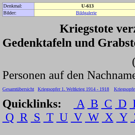
Denkmal:
U-613
Bilder:
Bildgalerie
Kriegstote ve
Gedenktafeln und Grabst
(Für weitere 
Personen auf den Nachname
Gesamtübersicht
Kriegsopfer 1. Weltkrieg 1914 - 1918
Kriegsopfe
Quicklinks:
A
B
C
D
Q
R
S
T
U
V
W
X
Y