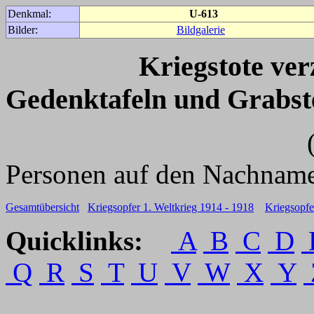
Denkmal:
U-613
Bilder:
Bildgalerie
Kriegstote ve
Gedenktafeln und Grabst
(Für weitere 
Personen auf den Nachname
Gesamtübersicht
Kriegsopfer 1. Weltkrieg 1914 - 1918
Kriegsopfe
Quicklinks:
A
B
C
D
Q
R
S
T
U
V
W
X
Y