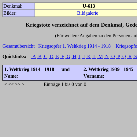
Denkmal:
U-613
Bilder:
Bildgalerie
Kriegstote verzeichnet auf dem Denkmal, Ged
(Für weitere Angaben zu den Personen auf den 
Gesamtübersicht
Kriegsopfer 1. Weltkrieg 1914 - 1918
Kriegsopfe
Quicklinks:
A
B
C
D
E
F
G
H
I
J
K
L
M
N
O
P
Q
R
S
1. Weltkrieg 1914 - 1918 und
2. Weltkrieg 1939 - 1945
Name:
Vorname:
|<
<<
>>
>|
Einträge 1 bis 0 von 0