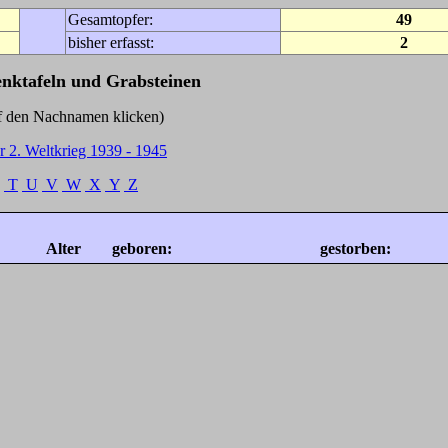
Gesamtopfer:
49
bisher erfasst:
2
enktafeln und Grabsteinen
Nachnamen klicken)
r 2. Weltkrieg 1939 - 1945
T
U
V
W
X
Y
Z
Alter
geboren:
gestorben: