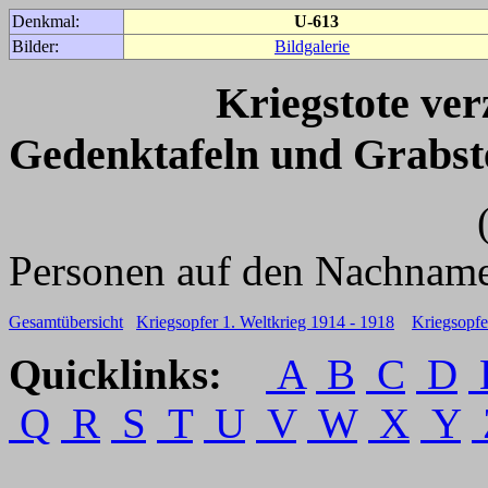
Denkmal:
U-613
Bilder:
Bildgalerie
Kriegstote ve
Gedenktafeln und Grabst
(Für weitere 
Personen auf den Nachname
Gesamtübersicht
Kriegsopfer 1. Weltkrieg 1914 - 1918
Kriegsopfe
Quicklinks:
A
B
C
D
Q
R
S
T
U
V
W
X
Y