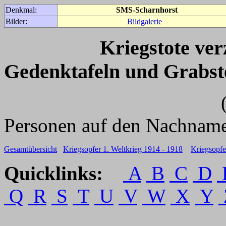
Denkmal:
SMS-Scharnhorst
Bilder:
Bildgalerie
Kriegstote ve
Gedenktafeln und Grabst
(Für weitere 
Personen auf den Nachname
Gesamtübersicht
Kriegsopfer 1. Weltkrieg 1914 - 1918
Kriegsopfe
Quicklinks:
A
B
C
D
Q
R
S
T
U
V
W
X
Y