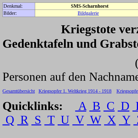
Denkmal:
SMS-Scharnhorst
Bilder:
Bildgalerie
Kriegstote ve
Gedenktafeln und Grabst
(Für weitere 
Personen auf den Nachname
Gesamtübersicht
Kriegsopfer 1. Weltkrieg 1914 - 1918
Kriegsopfe
Quicklinks:
A
B
C
D
Q
R
S
T
U
V
W
X
Y