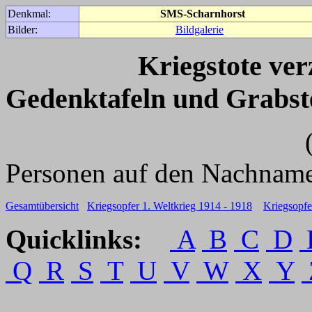
Denkmal:
SMS-Scharnhorst
Bilder:
Bildgalerie
Kriegstote ve
Gedenktafeln und Grabst
(Für weitere 
Personen auf den Nachname
Gesamtübersicht
Kriegsopfer 1. Weltkrieg 1914 - 1918
Kriegsopfe
Quicklinks:
A
B
C
D
Q
R
S
T
U
V
W
X
Y