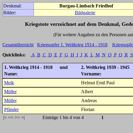
Denkmal:
Burgau-Limbach Friedhof
Bilder:
Bildgalerie
Kriegstote verzeichnet auf dem Denkmal, Ged
(Für weitere Angaben zu den Personen auf den 
Gesamtübersicht
Kriegsopfer 1. Weltkrieg 1914 - 1918
Kriegsopfe
Quicklinks:
A
B
C
D
E
F
G
H
I
J
K
L
M
N
O
P
Q
R
S
1. Weltkrieg 1914 - 1918 und
2. Weltkrieg 1939 - 1945
Name:
Vorname:
Meik
Helmut Emil Paul
Müller
Albert
Müller
Andreas
Pfänder
Florian
|<
<<
>>
>|
Einträge 1 bis 4 von 4
1