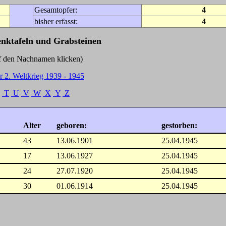
Gesamtopfer:
4
bisher erfasst:
4
enktafeln und Grabsteinen
Nachnamen klicken)
r 2. Weltkrieg 1939 - 1945
T
U
V
W
X
Y
Z
Alter
geboren:
gestorben:
43
13.06.1901
25.04.1945
17
13.06.1927
25.04.1945
24
27.07.1920
25.04.1945
30
01.06.1914
25.04.1945