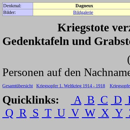
Denkmal:
Dagneux
Bilder:
Bildgalerie
Kriegstote ve
Gedenktafeln und Grabst
(Für weitere 
Personen auf den Nachname
Gesamtübersicht
Kriegsopfer 1. Weltkrieg 1914 - 1918
Kriegsopfe
Quicklinks:
A
B
C
D
Q
R
S
T
U
V
W
X
Y