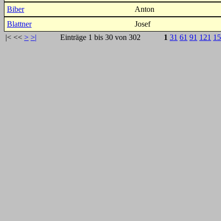
Biber
Anton
Blattner
Josef
|<
<<
>
>|
Einträge 1 bis 30 von 302
1
31
61
91
121
15