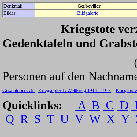
Denkmal:
Gerbeviller
Bilder:
Bildgalerie
Kriegstote ve
Gedenktafeln und Grabst
(Für weitere 
Personen auf den Nachname
Gesamtübersicht
Kriegsopfer 1. Weltkrieg 1914 - 1918
Kriegsopfe
Quicklinks:
A
B
C
D
Q
R
S
T
U
V
W
X
Y