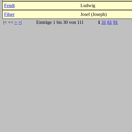
Fendt
Ludwig
Filser
Josef (Joseph)
|<
<<
>
>|
Einträge 1 bis 30 von 111
1
31
61
91