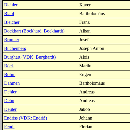
Bichler
Xaver
Blabl
Bartholomäus
Bleicher
Franz
Bockhart (Bockhard, Bockhardt)
Alban
Brunner
Josef
Buchenberg
Joseph Anton
Burghart (VDK: Burghardt)
Alois
Böck
Martin
Böhm
Eugen
Dahmen
Bartholomäus
Dehler
Andreas
Dehn
Andreas
Deuter
Jakob
Endriss (VDK: Endriß)
Johann
Fendt
Florian